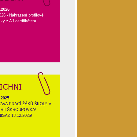
.2026
26 - Nahrazení profilové
ky z AJ certifikátem
.2025
AVA PRACÍ ŽÁKŮ ŠKOLY V
RII ŠKROUPOVKA!
ISÁŽ 18.12.2025!