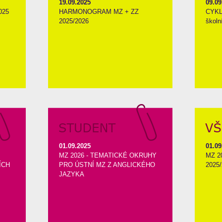
19.09.2025
09.09
025
HARMONOGRAM MZ + ZZ
CYKL
2025/2026
školn
01.09.2025
01.09
MZ 2026 - TEMATICKÉ OKRUHY
MZ 2
ÍCH
PRO ÚSTNÍ MZ Z ANGLICKÉHO
2025
JAZYKA