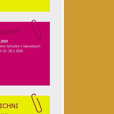
.2025
enní lyžování v rakouských
h 23.-28.1.2026