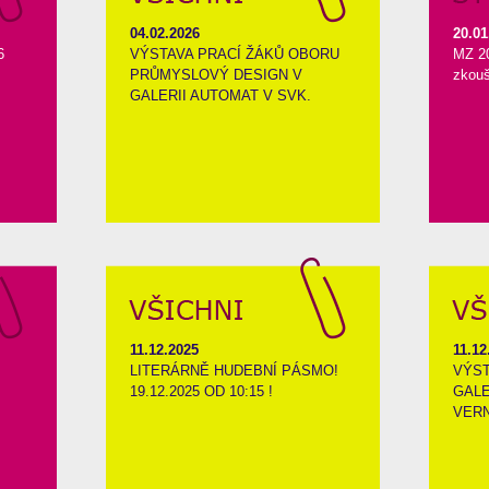
04.02.2026
20.01
6
VÝSTAVA PRACÍ ŽÁKŮ OBORU
MZ 20
PRŮMYSLOVÝ DESIGN V
zkouš
GALERII AUTOMAT V SVK.
11.12.2025
11.12
LITERÁRNĚ HUDEBNÍ PÁSMO!
VÝST
19.12.2025 OD 10:15 !
GALE
VERN