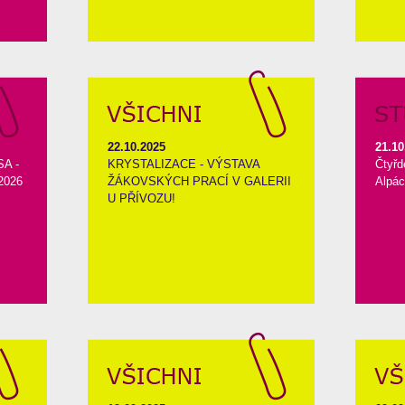
22.10.2025
21.10
A -
KRYSTALIZACE - VÝSTAVA
Čtyřd
2026
ŽÁKOVSKÝCH PRACÍ V GALERII
Alpác
U PŘÍVOZU!