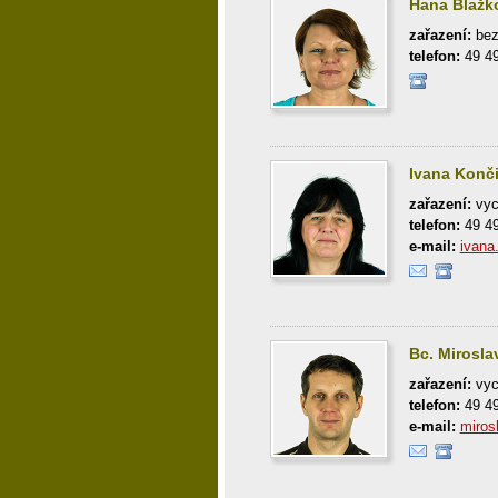
Hana Blažk
zařazení:
bez
telefon:
49 4
Ivana Konč
zařazení:
vyc
telefon:
49 4
e-mail:
ivana
Bc. Mirosla
zařazení:
vyc
telefon:
49 4
e-mail:
miros