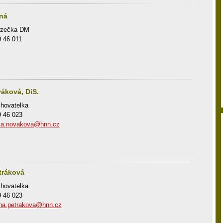
tná
izečka DM
9 46 011
áková, DiS.
hovatelka
9 46 023
ka.novakova@hnn.cz
tráková
hovatelka
9 46 023
ina.petrakova@hnn.cz