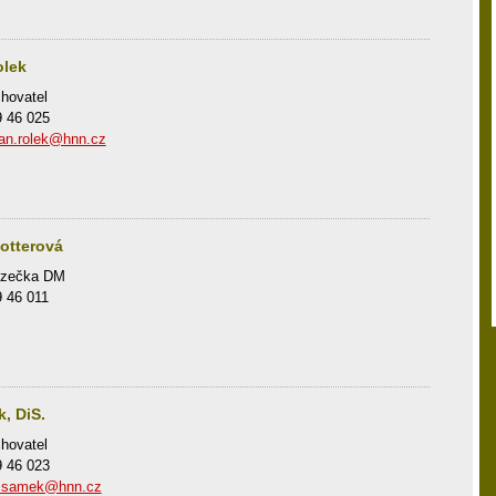
lek
hovatel
9 46 025
an.rolek@hnn.cz
otterová
izečka DM
9 46 011
, DiS.
hovatel
9 46 023
l.samek@hnn.cz