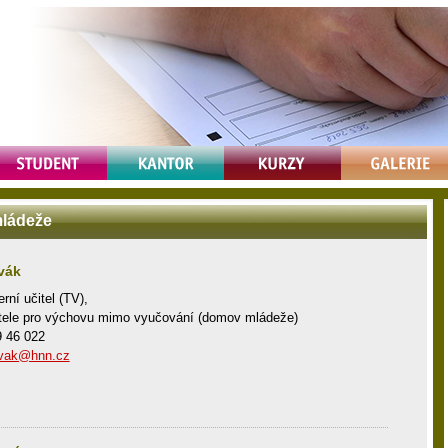
ládeže
ovák
erní učitel (TV),
itele pro výchovu mimo vyučování (domov mládeže)
9 46 022
novak@hnn.cz