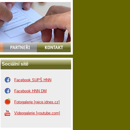
Sociální sítě
Facebook SUPŠ HNN
Facebook HNN DM
Fotogalerie [rajce.idnes.cz]
Videogalerie [youtube.com]