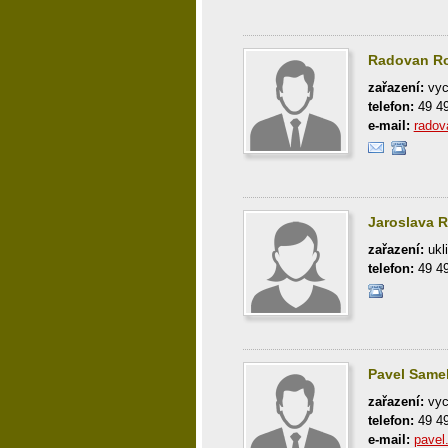
Radovan Ro
zařazení:
vyc
telefon:
49 4
e-mail:
radov
Jaroslava R
zařazení:
ukl
telefon:
49 4
Pavel Samek
zařazení:
vyc
telefon:
49 4
e-mail:
pave