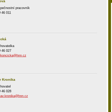
ová
pečnostní pracovník
9 46 011
ická
hovatelka
9 46 027
.koncicka@hnn.cz
v Kronika
hovatel
9 46 028
lav.kronika@hnn.cz