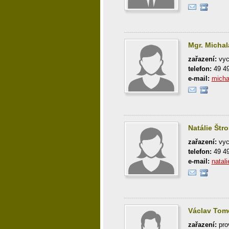
Mgr. Michal
zařazení:
vyc
telefon:
49 4
e-mail:
micha
Natálie Štr
zařazení:
vyc
telefon:
49 4
e-mail:
natal
Václav Tom
zařazení:
pro