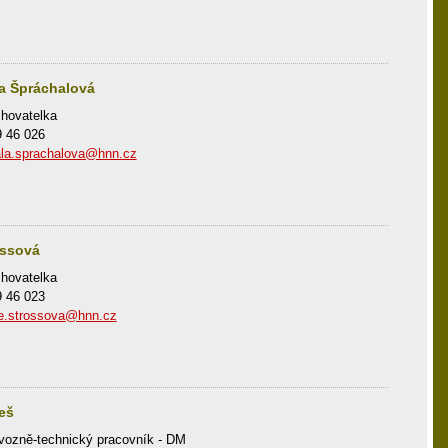
a Špráchalová
hovatelka
9 46 026
la.sprachalova@hnn.cz
ossová
hovatelka
9 46 023
ie.strossova@hnn.cz
eš
vozně-technický pracovník - DM