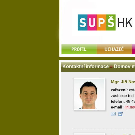
Kontaktní informace
»
Domov m
Mgr. Jiří N
zařazení:
ext
zástupce řed
telefon:
49 4
e-mail:
jiri.